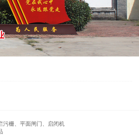
拦污栅、平面闸门、启闭机
品