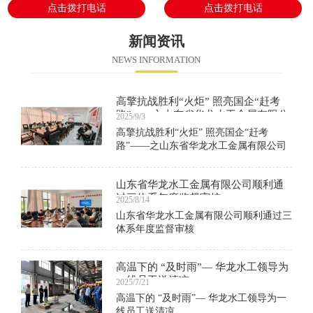
点击拨打电话
点击拨打电话
新闻资讯
NEWS INFORMATION
高擎抗战胜利“火炬” 照亮国企“赶考
路”——之山东省华龙水工金属有限公
2025/9/3
司组织观看阅兵仪式
高擎抗战胜利“火炬” 照亮国企“赶考
路”——之山东省华龙水工金属有限公司
组织观看阅兵仪式
山东省华龙水工金属有限公司顺利通
过三体系年度监督审核
2025/8/14
山东省华龙水工金属有限公司顺利通过三
体系年度监督审核
高温下的 “及时雨”— 华龙水工领导为
一线员工送清凉
2025/7/21
高温下的 “及时雨”— 华龙水工领导为一
线员工送清凉