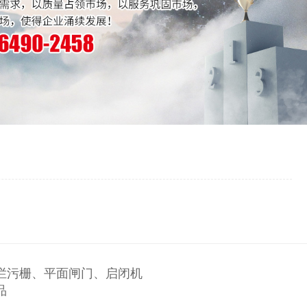
拦污栅、平面闸门、启闭机
品