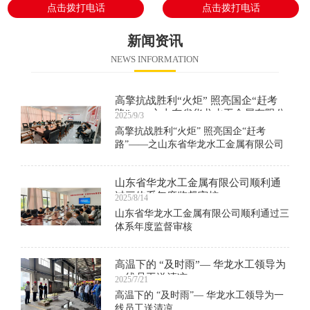
点击拨打电话
点击拨打电话
新闻资讯
NEWS INFORMATION
高擎抗战胜利“火炬” 照亮国企“赶考
路”——之山东省华龙水工金属有限公
2025/9/3
司组织观看阅兵仪式
高擎抗战胜利“火炬” 照亮国企“赶考
路”——之山东省华龙水工金属有限公司
组织观看阅兵仪式
山东省华龙水工金属有限公司顺利通
过三体系年度监督审核
2025/8/14
山东省华龙水工金属有限公司顺利通过三
体系年度监督审核
高温下的 “及时雨”— 华龙水工领导为
一线员工送清凉
2025/7/21
高温下的 “及时雨”— 华龙水工领导为一
线员工送清凉