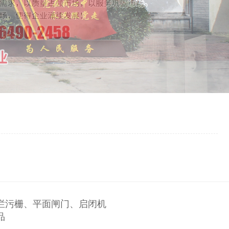
拦污栅、平面闸门、启闭机
品