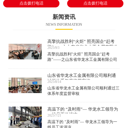
点击拨打电话
点击拨打电话
新闻资讯
NEWS INFORMATION
高擎抗战胜利“火炬” 照亮国企“赶考
路”——之山东省华龙水工金属有限公
2025/9/3
司组织观看阅兵仪式
高擎抗战胜利“火炬” 照亮国企“赶考
路”——之山东省华龙水工金属有限公司
组织观看阅兵仪式
山东省华龙水工金属有限公司顺利通
过三体系年度监督审核
2025/8/14
山东省华龙水工金属有限公司顺利通过三
体系年度监督审核
高温下的 “及时雨”— 华龙水工领导为
一线员工送清凉
2025/7/21
高温下的 “及时雨”— 华龙水工领导为一
线员工送清凉