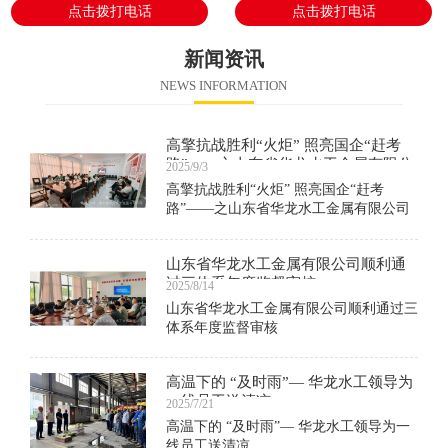
点击拨打电话
点击拨打电话
新闻资讯
NEWS INFORMATION
高擎抗战胜利“火炬” 照亮国企“赶考
路”——之山东省华龙水工金属有限公
2025/9/3
司组织观看阅兵仪式
高擎抗战胜利“火炬” 照亮国企“赶考
路”——之山东省华龙水工金属有限公司
组织观看阅兵仪式
山东省华龙水工金属有限公司顺利通
过三体系年度监督审核
2025/8/14
山东省华龙水工金属有限公司顺利通过三
体系年度监督审核
高温下的 “及时雨”— 华龙水工领导为
一线员工送清凉
2025/7/21
高温下的 “及时雨”— 华龙水工领导为一
线员工送清凉